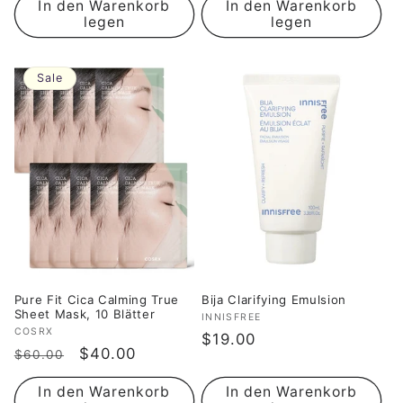
In den Warenkorb
In den Warenkorb
legen
legen
Sale
Pure Fit Cica Calming True
Bija Clarifying Emulsion
Sheet Mask, 10 Blätter
Anbieter:
INNISFREE
Anbieter:
COSRX
Normaler
$19.00
Normaler
Verkaufspreis
$40.00
$60.00
Preis
Preis
In den Warenkorb
In den Warenkorb