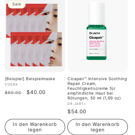
Sale
[Beispiel] Beispielmaske
Cicapair™ Intensive Soothing
Repair Cream,
Anbieter:
COSRX
Feuchtigkeitscreme für
Normaler
Verkaufspreis
$40.00
$60.00
empfindliche Haut bei
Rötungen, 50 ml (1,69 oz)
Preis
Anbieter:
DR.JART+
Normaler
$54.00
Preis
In den Warenkorb
In den Warenkorb
legen
legen