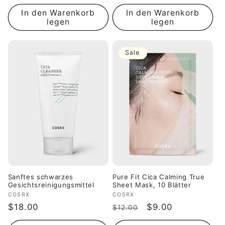
Preis
Preis
In den Warenkorb
In den Warenkorb
legen
legen
Sale
Sanftes schwarzes
Pure Fit Cica Calming True
Gesichtsreinigungsmittel
Sheet Mask, 10 Blätter
Anbieter:
COSRX
Anbieter:
COSRX
Normaler
$18.00
Normaler
Verkaufspreis
$9.00
$12.00
Preis
Preis