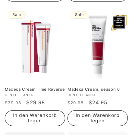
Sale
Sale
Madeca Cream Time Reverse
Madeca Cream, season 6
Anbieter:
CENTELLIAN24
Anbieter:
CENTELLIAN24
Normaler
Verkaufspreis
$29.98
Normaler
Verkaufspreis
$24.95
$39.98
$29.98
Preis
Preis
In den Warenkorb
In den Warenkorb
legen
legen