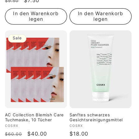
Normaler
Verkaufspreis
$7.50
$9.50
Preis
Preis
In den Warenkorb
In den Warenkorb
legen
legen
Sale
AC Collection Blemish Care
Sanftes schwarzes
Tuchmaske, 10 Tücher
Gesichtsreinigungsmittel
Anbieter:
COSRX
Anbieter:
COSRX
Normaler
Verkaufspreis
$40.00
Normaler
$18.00
$60.00