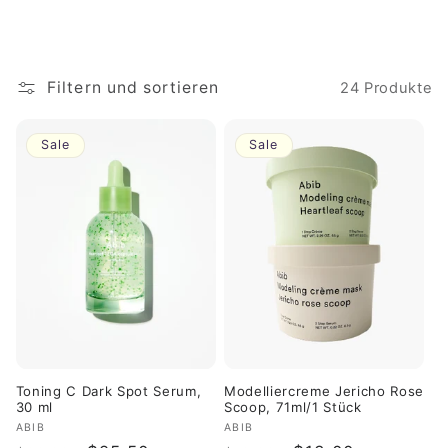
Filtern und sortieren
24 Produkte
Sale
Sale
Toning C Dark Spot Serum,
Modelliercreme Jericho Rose
30 ml
Scoop, 71ml/1 Stück
Anbieter:
ABIB
Anbieter:
ABIB