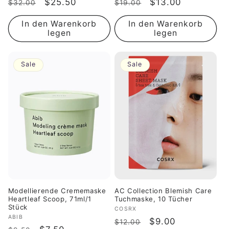
Normaler
Verkaufspreis
$25.50
Normaler
Verkaufspreis
$13.00
$32.00
$19.00
Preis
Preis
In den Warenkorb
In den Warenkorb
legen
legen
Sale
Sale
Modellierende Crememaske
AC Collection Blemish Care
Heartleaf Scoop, 71ml/1
Tuchmaske, 10 Tücher
Stück
Anbieter:
COSRX
Anbieter:
ABIB
Normaler
Verkaufspreis
$9.00
$12.00