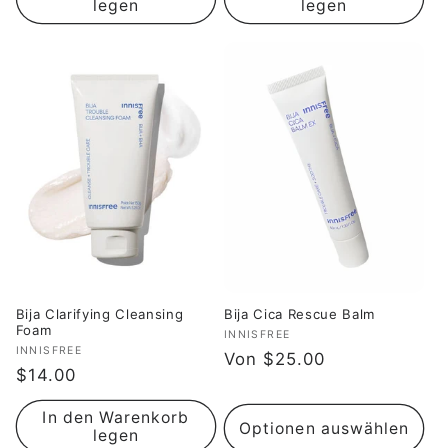
legen
legen
Bija Clarifying Cleansing
Bija Cica Rescue Balm
Foam
Anbieter:
INNISFREE
Anbieter:
INNISFREE
Normaler
Von $25.00
Normaler
$14.00
Preis
Preis
In den Warenkorb
Optionen auswählen
legen