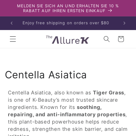
Direkt
MELDEN SIE SICH AN UND ERHALTEN SIE 10 %
zum
RABATT AUF IHREN ERSTEN EINKAUF
Inhalt
Enjoy free shipping on orders over $80
Warenkorb
K
Centella Asiatica
a
Centella Asiatica, also known as
Tiger Grass
,
t
is one of K-Beauty’s most trusted skincare
ingredients. Known for its
soothing,
e
repairing, and anti-inflammatory properties
,
this plant-based powerhouse helps reduce
g
redness, strengthen the skin barrier, and calm