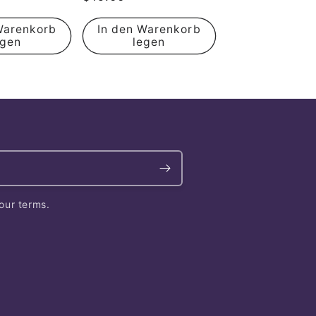
Preis
Warenkorb
In den Warenkorb
egen
legen
our terms.