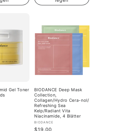
egen
legen
amid Gel Toner
BIODANCE Deep Mask
ads
Collection,
Collagen/Hydro Cera-nol/
Refreshing Sea
Kelp/Radiant Vita
Niacinamide, 4 Blätter
Anbieter:
BIODANCE
Normaler
$19.00