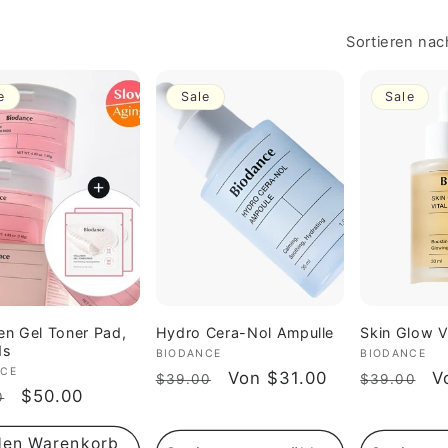
Sortieren nac
e
Sale
Sale
en Gel Toner Pad,
Hydro Cera-Nol Ampulle
Skin Glow V
ds
Anbieter:
BIODANCE
Anbieter:
BIODANCE
ter:
NCE
Normaler
Verkaufspreis
Von $31.00
Normaler
V
V
$39.00
$39.00
aler
Verkaufspreis
$50.00
0
Preis
Preis
den Warenkorb