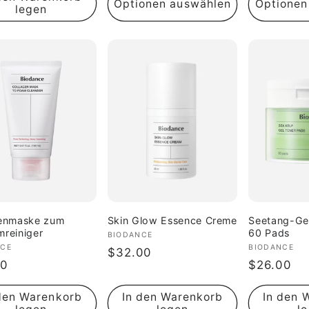
Optionen auswählen
Optionen
legen
genmaske zum
Skin Glow Essence Creme
Seetang-Ge
reiniger
60 Pads
Anbieter:
BIODANCE
ter:
NCE
Anbieter:
BIODANCE
Normaler
$32.00
aler
00
Normaler
$26.00
Preis
Preis
den Warenkorb
In den Warenkorb
In den 