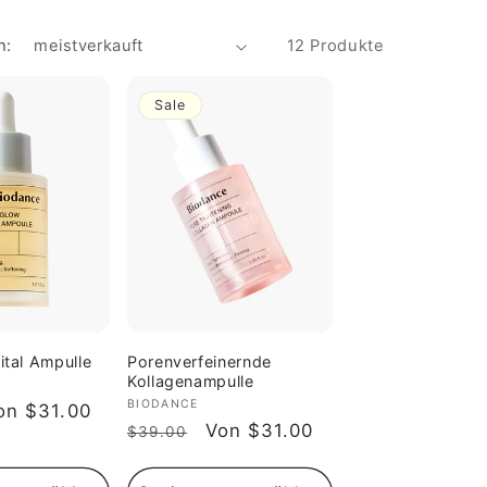
h:
12 Produkte
Sale
ital Ampulle
Porenverfeinernde
Kollagenampulle
Anbieter:
BIODANCE
erkaufspreis
on $31.00
Normaler
Verkaufspreis
Von $31.00
$39.00
Preis