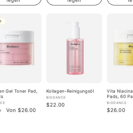
legen
legen
l
e
en Gel Toner Pad,
Kollagen-Reinigungsöl
Vita Niacin
ds
Pads, 60 P
Anbieter:
BIODANCE
ter:
NCE
Anbieter:
BIODANCE
Normaler
$22.00
aler
Verkaufspreis
Von $26.00
Normaler
$26.00
0
Preis
Preis