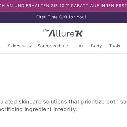
CH AN UND ERHALTEN SIE 10 % RABATT AUF IHREN ERS
Enjoy free shipping on orders over $80
s
Skincare
Sonnenschutz
Hair
Body
Tools
ulated skincare solutions that prioritize both s
acrificing ingredient integrity.