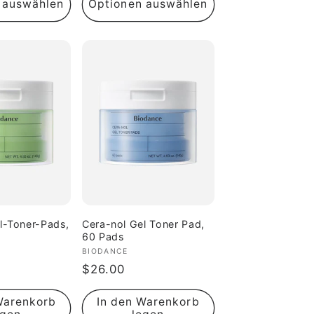
 auswählen
Optionen auswählen
l-Toner-Pads,
Cera-nol Gel Toner Pad,
60 Pads
Anbieter:
BIODANCE
Normaler
$26.00
Preis
Warenkorb
In den Warenkorb