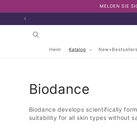
Direkt
MELDEN SIE SI
zum
Inhalt
Heim
Katalog
New+Bestseller
K
Biodance
a
Biodance develops scientifically form
suitability for all skin types without s
t